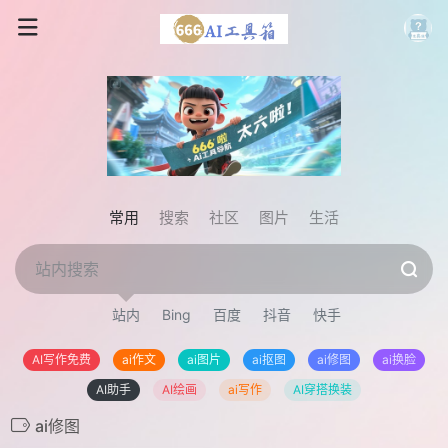
常用
搜索
社区
图片
生活
站内
Bing
百度
抖音
快手
AI写作免费
ai作文
ai图片
ai抠图
ai修图
ai换脸
AI助手
AI绘画
ai写作
AI穿搭换装
ai修图